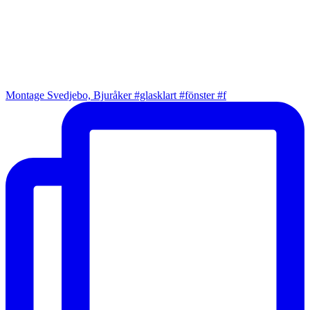
Montage Svedjebo, Bjuråker #glasklart #fönster #f