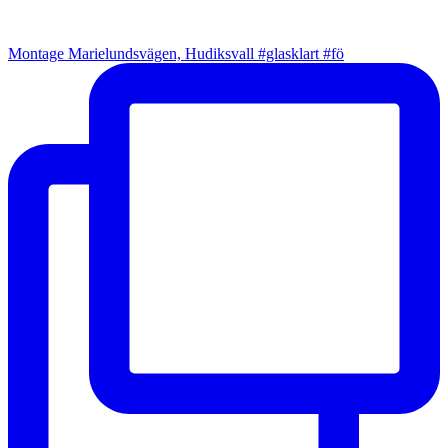
Montage Marielundsvägen, Hudiksvall #glasklart #fö