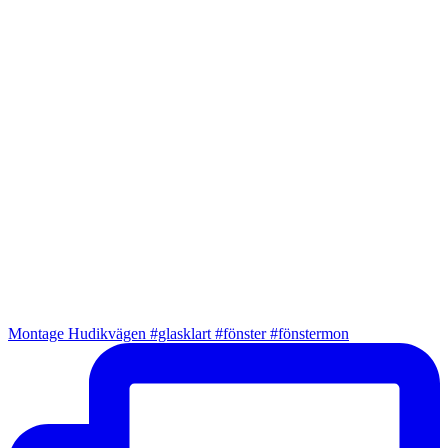
Montage Hudikvägen #glasklart #fönster #fönstermon