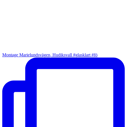
Montage Marielundsvägen, Hudiksvall #glasklart #fö