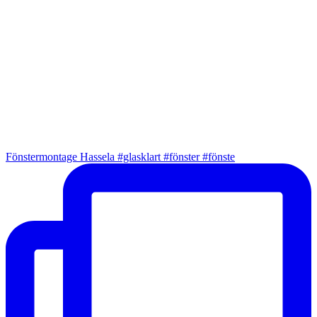
Fönstermontage Hassela #glasklart #fönster #fönste