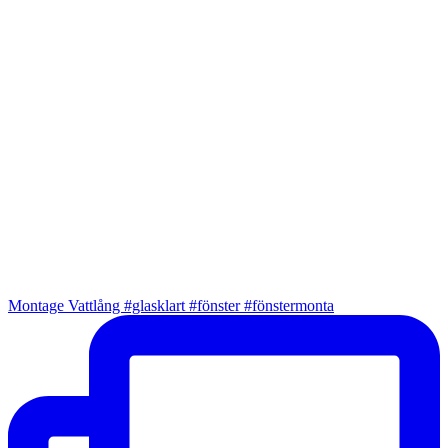
Montage Vattlång #glasklart #fönster #fönstermonta