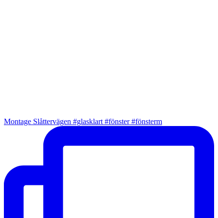
Montage Slåttervägen #glasklart #fönster #fönsterm